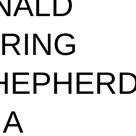
NALD
RING
HEPHER
IA