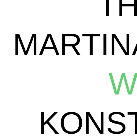
T
MARTI
W
KONS