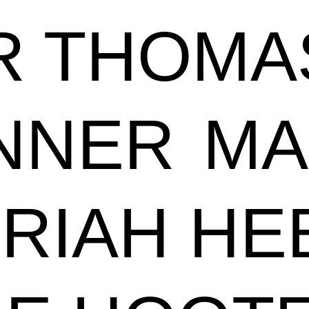
R THOMA
NNER
M
RIAH HE