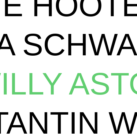
HE HOOT
NA SCHW
ILLY AS
TANTIN 