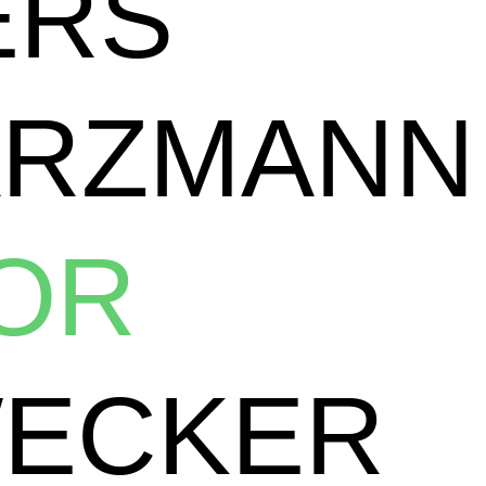
ERS
ARZMANN
TOR
WECKER