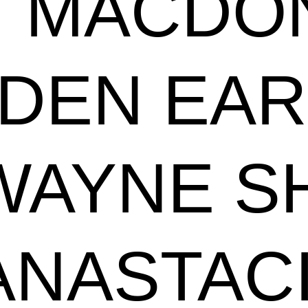
 MACDO
DEN EAR
WAYNE S
ANASTAC