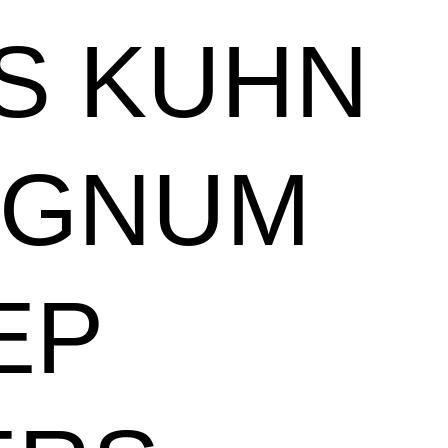
S KUHN
AGNUM
EP